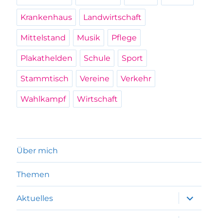
Krankenhaus
Landwirtschaft
Mittelstand
Musik
Pflege
Plakathelden
Schule
Sport
Stammtisch
Vereine
Verkehr
Wahlkampf
Wirtschaft
Über mich
Themen
Unterme
Aktuelles
anzeigen