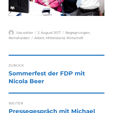
Autor
Veröffentlicht
Kategorien
lisa.walter
2. August 2017
Begegnungen
,
am
Schlagwörter
Remshalden
Arbeit
,
Mittelstand
,
Wirtschaft
Beitragsnavigation
ZURÜCK
Sommerfest der FDP mit
Vorheriger
Beitrag:
Nicola Beer
WEITER
Pressegespräch mit Michael
Nächster