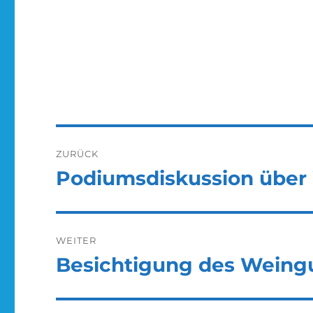
Beitragsnavigation
ZURÜCK
Podiumsdiskussion über 
Vorheriger
Beitrag:
WEITER
Besichtigung des Weingu
Nächster
Beitrag: